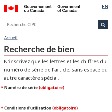
Sélectio
EN
Passer
Passer
Passer
/
de
au
à
à
Government
contenu
« À
la
la
of
Recherche
Recherche
principal
propos
version
Rec
Canada
langue
CIPC
de
HTML
ce
simplifiée
Vous
Accueil
site »
êtes
Recherche de bien
ici :
N'inscrivez que les lettres et les chiffres du
numéro de série de l'article, sans espace ou
autre caractère spécial.
Numéro de série
(obligatoire)
Conditions d'utilisation
(obligatoire)