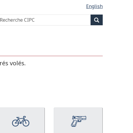
English
Recherche
echerche
Recherche
IPC
rés volés.