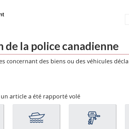
Passer
Passer
Passer
au
à
à
/
R
contenu
« À
la
Government
C
principal
propos
version
of
de
HTML
Canada
ce
simplifiée
 de la police canadienne
site »
es concernant des biens ou des véhicules décla
s
un article a été rapporté volé