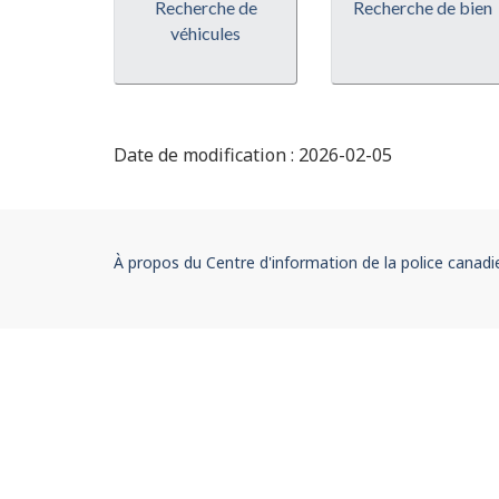
Recherche de
Recherche de bien
véhicules
Date de modification :
2026-02-05
À
À propos du Centre d'information de la police canad
propos
du
site